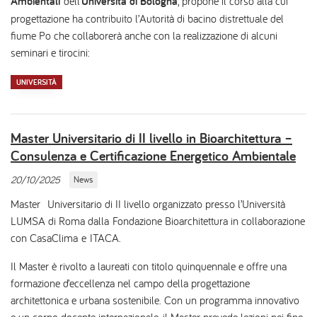
Ambientali
dell’
Università di Bologna
, propone il corso alla cui
progettazione ha contribuito l’Autorità di bacino distrettuale del
fiume Po che collaborerà anche con la realizzazione di alcuni
seminari e tirocini:
UNIVERSITÀ
Master Universitario di II livello in Bioarchitettura –
Consulenza e Certificazione Energetico Ambientale
20/10/2025
News
Master Universitario di II livello organizzato presso l’Università
LUMSA di Roma dalla Fondazione Bioarchitettura in collaborazione
con CasaClima e ITACA.
Il Master è rivolto a laureati con titolo quinquennale e offre una
formazione d’eccellenza nel campo della progettazione
architettonica e urbana sostenibile. Con un programma innovativo
e un corpo docente internazionale, il Master prevede lezioni nei fine