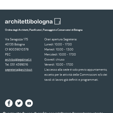
Ordine degli Architetti, Pianificatori, Paesaggisti e Conservatori di Bologna
Via Saragozza 175
Orari apertura Segreteria:
40135 Bologna
Lunedì: 10.00 - 17.00
Cf 80039010378
Martedì: 10.00 - 13.00
PEC
Mercoledì: 10.00 - 17.00
archibo@legalmail.it
Giovedì: chiuso
Tel. 051 4399016
Venerdì: 10.00 - 17.00
segreteria@archibo.it
L'accesso alla sede è solo previo appuntamento,
eccetto per le attività delle Commissioni e/o dei
tavoli di lavoro già definiti e programmati.