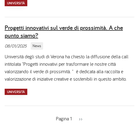
UNIVERSITÀ
Progetti innovativi sul verde di prossimità. A che
punto siamo?
08/01/2025
News
Università degli studi di Verona ha chiesto la diffusione della call
intitolata "Progetti innovativi per trasformare le nostre città
valorizzando il verde di prossimità. " è dedicata alla raccolta e
valorizzazione di iniziative creative e sostenibili in questo ambito.
UNIVERSITÀ
Pagina 1
Pagina
››
successiva
Paginazione