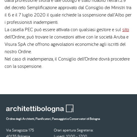
del decreto Semplificazione approvato dal Consiglio dei Ministri tra
il 6 e il 7 luglio 2020 il quale richiede la sospensione dall’Albo per
i professionisti inadempienti.
La casella PEC può essere attivata con qualsiasi gestore e sul
sito
dell’Ordine, può trovare le convezioni attive con le società Aruba e
Visura SpA che offrono agevolazioni economiche agli iscritti del
nostro Ordine.
Nel caso di inadempienza, il Consiglio dell’Ordine dovrà procedere
con la sospensione.
Ordine degli Architetti, Pianificatori, Paesaggisti e Conservatori di Bologna
Via Saragozza 175
Orari apertura Segreteria:
40135 Bologna
Lunedì: 10.00 - 17.00