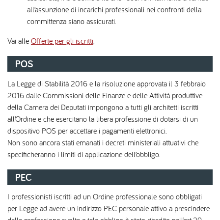
all’assunzione di incarichi professionali nei confronti della
committenza siano assicurati.
Vai alle
Offerte per gli iscritti
.
POS
La Legge di Stabilità 2016 e la risoluzione approvata il 3 febbraio
2016 dalle Commissioni delle Finanze e delle Attività produttive
della Camera dei Deputati impongono a tutti gli architetti iscritti
all’Ordine e che esercitano la libera professione di dotarsi di un
dispositivo POS per accettare i pagamenti elettronici.
Non sono ancora stati emanati i decreti ministeriali attuativi che
specificheranno i limiti di applicazione dell’obbligo.
PEC
I professionisti iscritti ad un Ordine professionale sono obbligati
per Legge ad avere un indirizzo PEC personale attivo a prescindere
dalla professione svolta e tale obbligo è stato ribadito nell’art.29