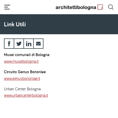
Salta
al
contenuto
principale
Link Utili
Musei comunali di Bologna
www.museibologna.it
Circuito Genus Bononiae
www.genusbononiae.it
Urban Center Bologna
www.urbancenterbologna.it