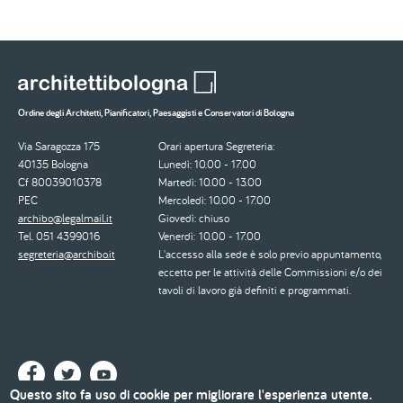
Ordine degli Architetti, Pianificatori, Paesaggisti e Conservatori di Bologna
Via Saragozza 175
Orari apertura Segreteria:
40135 Bologna
Lunedì: 10.00 - 17.00
Cf 80039010378
Martedì: 10.00 - 13.00
PEC
Mercoledì: 10.00 - 17.00
archibo@legalmail.it
Giovedì: chiuso
Tel. 051 4399016
Venerdì: 10.00 - 17.00
segreteria@archibo.it
L'accesso alla sede è solo previo appuntamento,
eccetto per le attività delle Commissioni e/o dei
tavoli di lavoro già definiti e programmati.
Questo sito fa uso di cookie per migliorare l'esperienza utente.