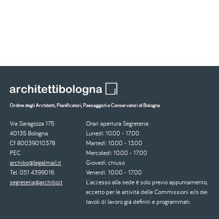
Ordine degli Architetti, Pianificatori, Paesaggisti e Conservatori di Bologna
Via Saragozza 175
Orari apertura Segreteria:
40135 Bologna
Lunedì: 10.00 - 17.00
Cf 80039010378
Martedì: 10.00 - 13.00
PEC
Mercoledì: 10.00 - 17.00
archibo@legalmail.it
Giovedì: chiuso
Tel. 051 4399016
Venerdì: 10.00 - 17.00
segreteria@archibo.it
L'accesso alla sede è solo previo appuntamento,
eccetto per le attività delle Commissioni e/o dei
tavoli di lavoro già definiti e programmati.