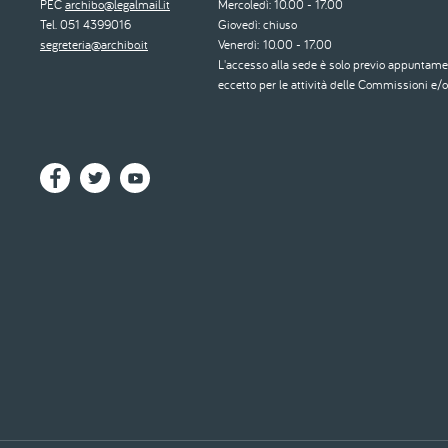
PEC
archibo@legalmail.it
Mercoledì: 10.00 - 17.00
Tel. 051 4399016
Giovedì: chiuso
segreteria@archibo.it
Venerdì: 10.00 - 17.00
L'accesso alla sede è solo previo appuntame
eccetto per le attività delle Commissioni e/o 