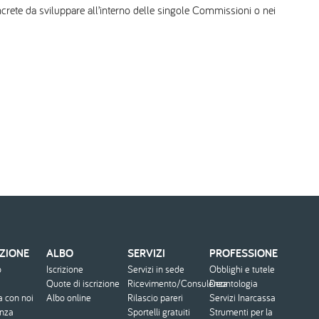
ncrete da sviluppare all’interno delle singole Commissioni o nei
ZIONE
ALBO
SERVIZI
PROFESSIONE
o
Iscrizione
Servizi in sede
Obblighi e tutele
Quote di iscrizione
Ricevimento/Consulenza
Deontologia
a con noi
Albo online
Rilascio pareri
Servizi Inarcassa
enza
Sportelli gratuiti
Strumenti per la