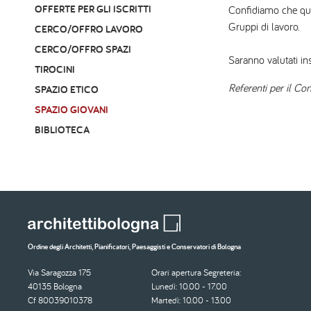
OFFERTE PER GLI ISCRITTI
Confidiamo che ques
Gruppi di lavoro.
CERCO/OFFRO LAVORO
CERCO/OFFRO SPAZI
Saranno valutati ins
TIROCINI
Referenti per il Con
SPAZIO ETICO
SPAZIO GIOVANI
BIBLIOTECA
Ordine degli Architetti, Pianificatori, Paesaggisti e Conservatori di Bologna
Via Saragozza 175
Orari apertura Segreteria:
40135 Bologna
Lunedì: 10.00 - 17.00
Cf 80039010378
Martedì: 10.00 - 13.00