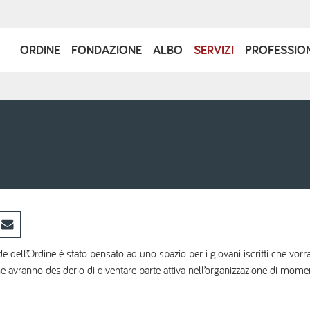
Navigazione
ORDINE
FONDAZIONE
ALBO
SERVIZI
PROFESSIO
principale
de dell’Ordine è stato pensato ad uno spazio per i giovani iscritti che vo
he avranno desiderio di diventare parte attiva nell’organizzazione di mome