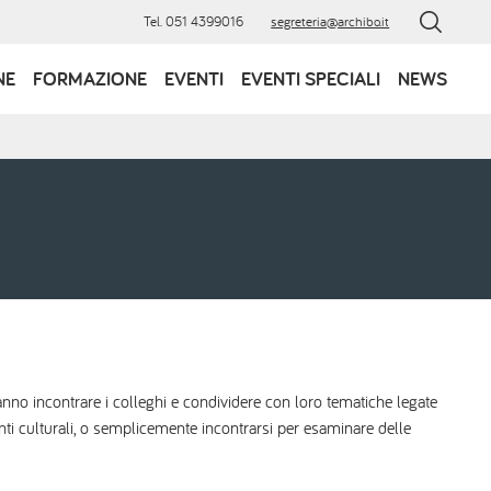
Tel. 051 4399016
segreteria@archibo.it
NE
FORMAZIONE
EVENTI
EVENTI SPECIALI
NEWS
rranno incontrare i colleghi e condividere con loro tematiche legate
nti culturali, o semplicemente incontrarsi per esaminare delle