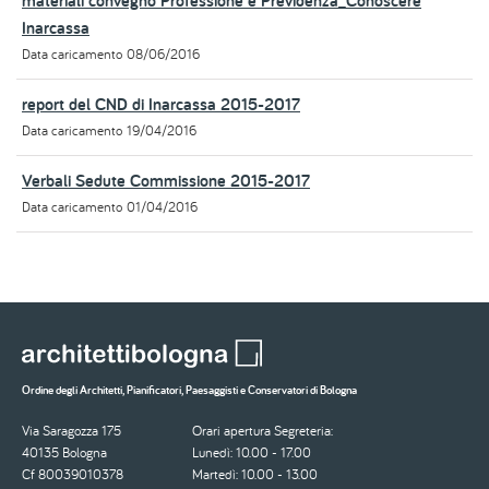
materiali convegno Professione e Previdenza_Conoscere
Inarcassa
Data caricamento
08/06/2016
report del CND di Inarcassa 2015-2017
Data caricamento
19/04/2016
Verbali Sedute Commissione 2015-2017
Data caricamento
01/04/2016
Ordine degli Architetti, Pianificatori, Paesaggisti e Conservatori di Bologna
Via Saragozza 175
Orari apertura Segreteria:
40135 Bologna
Lunedì: 10.00 - 17.00
Cf 80039010378
Martedì: 10.00 - 13.00