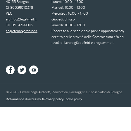
40135 Bologna
Lunedì: 10.00 - 17.00
Cf 80039010378
Martedì: 10.00 - 13.00
PEC
Mercoledì: 10.00 - 17.00
archibo@legalmail.it
Giovedì: chiuso
Tel. 051 4399016
Venerdì: 10.00 - 17.00
segreteria@archibo.it
L'accesso alla sede è solo previo appuntamento,
eccetto per le attività delle Commissioni e/o dei
tavoli di lavoro già definiti e programmati.
© 2026 - Ordine degli Architetti, Pianificatori, Paesaggisti e Conservatori di Bologna
Dichiarazione di accessibilità
Privacy policy
Cookie policy
Piè
di
pagina