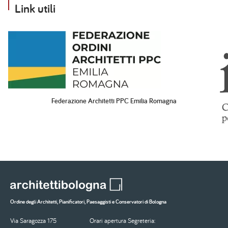
Link utili
Image
Im
Federazione Architetti PPC Emilia Romagna
Ordine degli Architetti, Pianificatori, Paesaggisti e Conservatori di Bologna
Via Saragozza 175
Orari apertura Segreteria: