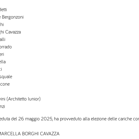
etti
de Bergonzoni
hi
ghi Cavazza
lli
orrado
eri
ella
ci
squale
ccone
ini (Architetto Iunior)
nzi
 seduta del 26 maggio 2025, ha provveduto alla elezione delle cariche con
ARCELLA BORGHI CAVAZZA