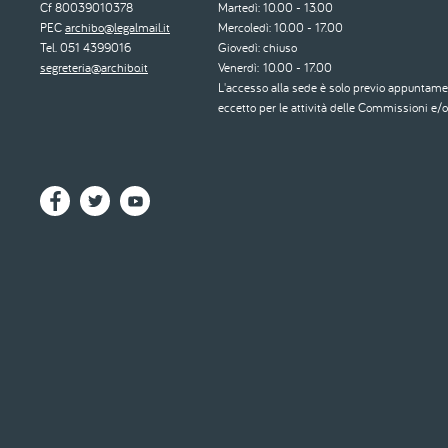
Cf 80039010378
Martedì: 10.00 - 13.00
PEC
archibo@legalmail.it
Mercoledì: 10.00 - 17.00
Tel. 051 4399016
Giovedì: chiuso
segreteria@archibo.it
Venerdì: 10.00 - 17.00
L'accesso alla sede è solo previo appuntame
eccetto per le attività delle Commissioni e/o 