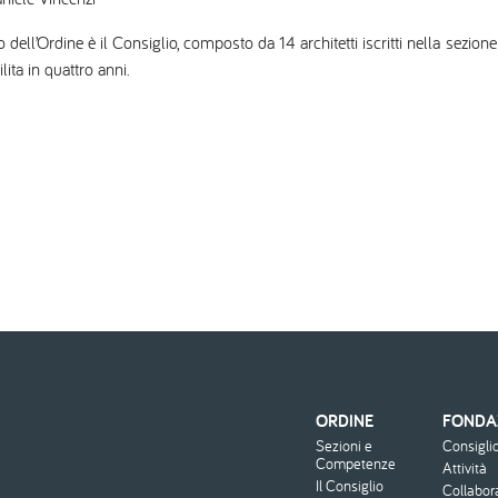
dell’Ordine è il Consiglio, composto da 14 architetti iscritti nella sezione
lita in quattro anni.
ORDINE
FONDA
Menu
Sezioni e
Consigli
footer
Competenze
Attività
Il Consiglio
Collabor