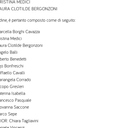
ISTINA MEDICI
URA CLOTILDE BERGONZONI
rdine, è pertanto composto come di seguito:
ella Borghi Cavazza
tina Medici
a Clotilde Bergonzoni
elo Balli
erto Benedetti
o Bonfreschi
aello Cavalli
iangela Corrado
opo Gresleri
erina Isabella
ancesco Pasquale
ovanna Saccone
arco Sepe
R: Chiara Tagliavini
iele Vincenzi