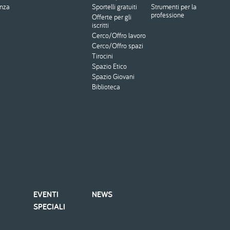
enza
Sportelli gratuiti
Strumenti per la
professione
Offerte per gli
iscritti
Cerco/Offro lavoro
Cerco/Offro spazi
Tirocini
Spazio Etico
Spazio Giovani
Biblioteca
EVENTI
NEWS
SPECIALI