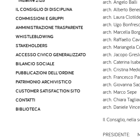
Iniziative 2125
arch. Angelo Balli
IL CONSIGLIO DI DISCIPLINA
arch. Alberto Bened
arch. Laura Clotil
COMMISSIONI E GRUPPI
arch. Ugo Bonfresc
AMMINISTRAZIONE TRASPARENTE
arch. Marcella Bor
WHISTLEBLOWING
arch. Raffaello Cava
STAKEHOLDERS
arch. Mariangela C
arch. Jacopo Gresl
ACCESSO CIVICO GENERALIZZATO
arch. Caterina Isab
BILANCIO SOCIALE
arch. Cristina Medi
PUBBLICAZIONI DELL'ORDINE
arch. Francesco Pa
PATRIMONIO ARCHIVISTICO
arch. Giovanna Sa
CUSTOMER SATISFACTION SITO
arch. Marco Sepe
arch. Chiara Tagliav
CONTATTI
arch. Daniele Vince
BIBLIOTECA
Il Consiglio, nella
PRESIDENTE: M