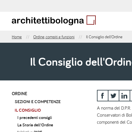
Salta
al
contenuto
principale
Home
Ordine, compiti e funzioni
Il Consiglio dell'Ordine
Briciole
di
pane
Il Consiglio dell'Ordi
ORDINE
Menu
SEZIONI E COMPETENZE
sidebar
A norma del D.P.R. 
IL CONSIGLIO
Conservatori di Bolo
I precedenti consigli
componenti del Co
La Storia dell'Ordine