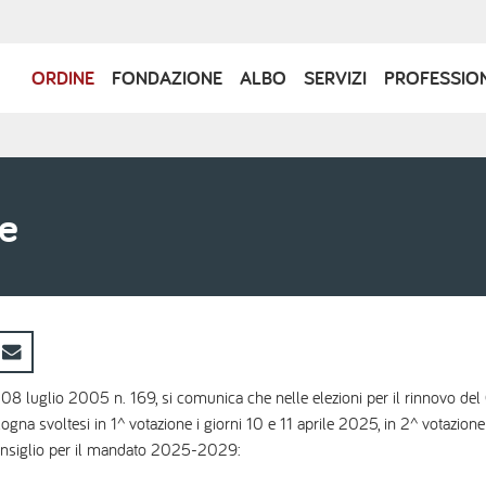
Navigazione
ORDINE
FONDAZIONE
ALBO
SERVIZI
PROFESSIO
principale
ne
08 luglio 2005 n. 169, si comunica che nelle elezioni per il rinnovo del Con
gna svoltesi in 1^ votazione i giorni 10 e 11 aprile 2025, in 2^ votazione 
nsiglio per il mandato 2025-2029: