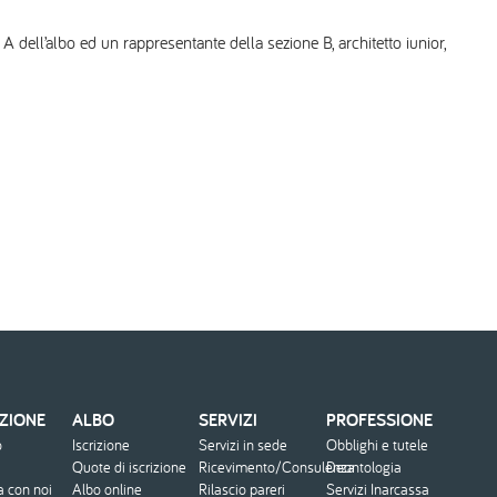
 A dell’albo ed un rappresentante della sezione B, architetto iunior,
ZIONE
ALBO
SERVIZI
PROFESSIONE
o
Iscrizione
Servizi in sede
Obblighi e tutele
Quote di iscrizione
Ricevimento/Consulenza
Deontologia
a con noi
Albo online
Rilascio pareri
Servizi Inarcassa