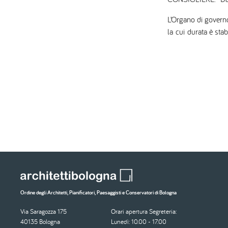
L’Organo di governo 
la cui durata è stabi
Ordine degli Architetti, Pianificatori, Paesaggisti e Conservatori di Bologna
Via Saragozza 175
Orari apertura Segreteria:
40135 Bologna
Lunedì: 10.00 - 17.00