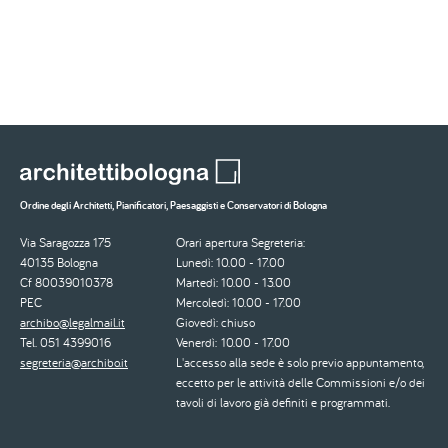
Ordine degli Architetti, Pianificatori, Paesaggisti e Conservatori di Bologna
Via Saragozza 175
Orari apertura Segreteria:
40135 Bologna
Lunedì: 10.00 - 17.00
Cf 80039010378
Martedì: 10.00 - 13.00
PEC
Mercoledì: 10.00 - 17.00
archibo@legalmail.it
Giovedì: chiuso
Tel. 051 4399016
Venerdì: 10.00 - 17.00
segreteria@archibo.it
L'accesso alla sede è solo previo appuntamento,
eccetto per le attività delle Commissioni e/o dei
tavoli di lavoro già definiti e programmati.