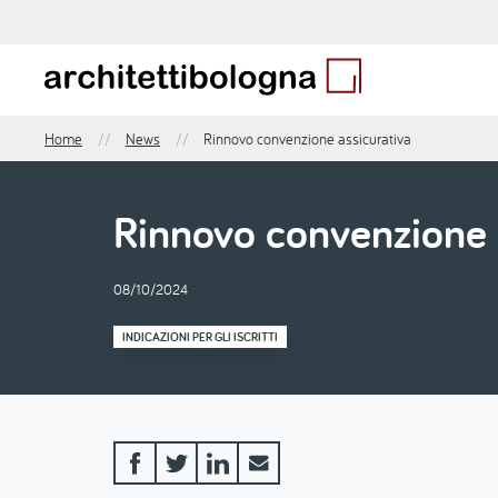
Salta
al
contenuto
principale
Home
News
Rinnovo convenzione assicurativa
Briciole
di
pane
Rinnovo convenzione 
08/10/2024
INDICAZIONI PER GLI ISCRITTI