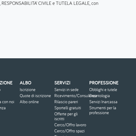
ssionali, RESPONSABILITA’ CIVILE e TUTELA LEGALE, con
ZIONE
ALBO
SERVIZI
PROFESSIONE
o
Iscrizione
Servizi in sede
Obblighi e tutele
Quote di iscrizione
Ricevimento/Consulenza
Deontologia
a con noi
Albo online
Rilascio pareri
Servizi Inarcassa
enza
Sportelli gratuiti
Strumenti per la
professione
Offerte per gli
iscritti
Cerco/Offro lavoro
Cerco/Offro spazi