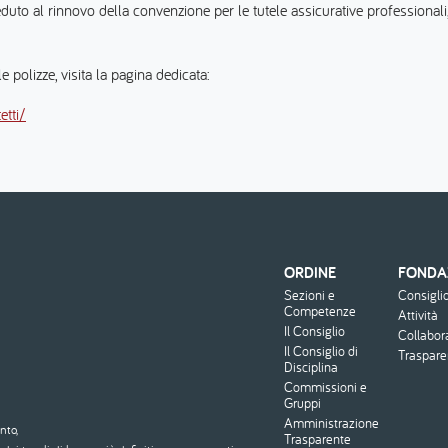
 proceduto al rinnovo della convenzione per le tutele assicurative profe
 polizze, visita la pagina dedicata:
etti/
ORDINE
FONDA
Menu
Sezioni e
Consigli
footer
Competenze
Attività
Il Consiglio
Collabor
Il Consiglio di
Traspar
Disciplina
Commissioni e
Gruppi
Amministrazione
nto,
Trasparente