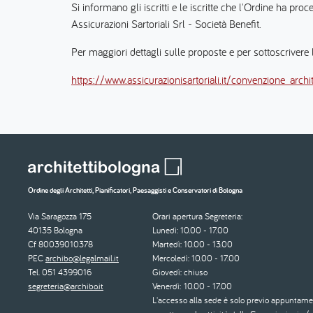
Si informano gli iscritti e le iscritte che l'Ordine ha
Assicurazioni Sartoriali Srl - Società Benefit.
Per maggiori dettagli sulle proposte e per sottoscrivere le
https://www.assicurazionisartoriali.it/convenzione_archit
Ordine degli Architetti, Pianificatori, Paesaggisti e Conservatori di Bologna
Via Saragozza 175
Orari apertura Segreteria:
40135 Bologna
Lunedì: 10.00 - 17.00
Cf 80039010378
Martedì: 10.00 - 13.00
PEC
archibo@legalmail.it
Mercoledì: 10.00 - 17.00
Tel. 051 4399016
Giovedì: chiuso
segreteria@archibo.it
Venerdì: 10.00 - 17.00
L'accesso alla sede è solo previo appuntame