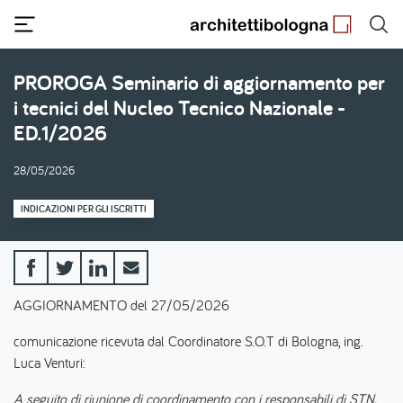
Salta
al
contenuto
principale
PROROGA Seminario di aggiornamento per
i tecnici del Nucleo Tecnico Nazionale -
ED.1/2026
28/05/2026
INDICAZIONI PER GLI ISCRITTI
AGGIORNAMENTO del 27/05/2026
comunicazione ricevuta dal Coordinatore S.O.T di Bologna, ing.
Luca Venturi:
A seguito di riunione di coordinamento con i responsabili di STN,