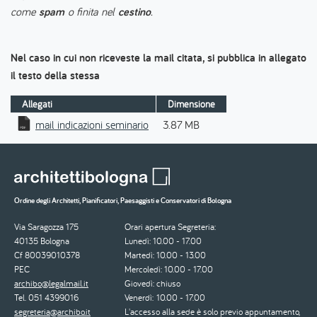
come
spam
o finita nel
cestino
.
Nel caso in cui non riceveste la mail citata, si pubblica in allegato
il testo della stessa
Allegati
Dimensione
mail indicazioni seminario
3.87 MB
Ordine degli Architetti, Pianificatori, Paesaggisti e Conservatori di Bologna
Via Saragozza 175
Orari apertura Segreteria:
40135 Bologna
Lunedì: 10.00 - 17.00
Cf 80039010378
Martedì: 10.00 - 13.00
PEC
Mercoledì: 10.00 - 17.00
archibo@legalmail.it
Giovedì: chiuso
Tel. 051 4399016
Venerdì: 10.00 - 17.00
segreteria@archibo.it
L'accesso alla sede è solo previo appuntamento,