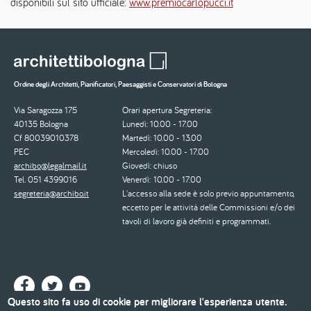
disponibili sul sito ufficiale:
www.premiocarlopucci.it
Ordine degli Architetti, Pianificatori, Paesaggisti e Conservatori di Bologna
Via Saragozza 175
Orari apertura Segreteria:
40135 Bologna
Lunedì: 10.00 - 17.00
Cf 80039010378
Martedì: 10.00 - 13.00
PEC
Mercoledì: 10.00 - 17.00
archibo@legalmail.it
Giovedì: chiuso
Tel. 051 4399016
Venerdì: 10.00 - 17.00
segreteria@archibo.it
L'accesso alla sede è solo previo appuntamento,
eccetto per le attività delle Commissioni e/o dei
tavoli di lavoro già definiti e programmati.
Questo sito fa uso di cookie per migliorare l'esperienza utente.