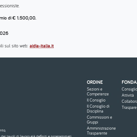
essioniste.
emio di € 1.500,00.
2026
li sul sito web:
aidia-italia.it
ORDINE
FONDA
Menu
Sezioni e
Consigli
footer
Competenze
Attività
Il Consiglio
Collabor
Il Consiglio di
Traspar
Disciplina
Commissioni e
Gruppi
Amministrazione
nto,
Trasparente
dei tavoli di lavoro già definiti e programmati.