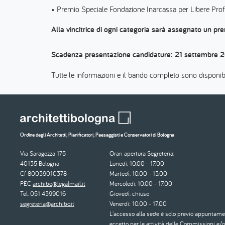
• Premio Speciale Fondazione Inarcassa per Libere Prof
Alla vincitrice di ogni categoria sarà assegnato un pr
Scadenza presentazione candidature: 21 settembre 
Tutte le informazioni e il bando completo sono disponibi
Ordine degli Architetti, Pianificatori, Paesaggisti e Conservatori di Bologna
Via Saragozza 175
Orari apertura Segreteria:
40135 Bologna
Lunedì: 10.00 - 17.00
Cf 80039010378
Martedì: 10.00 - 13.00
PEC
archibo@legalmail.it
Mercoledì: 10.00 - 17.00
Tel. 051 4399016
Giovedì: chiuso
segreteria@archibo.it
Venerdì: 10.00 - 17.00
L'accesso alla sede è solo previo appuntame
eccetto per le attività delle Commissioni e/o 