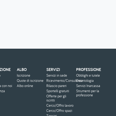
ZIONE
ALBO
SERVIZI
PROFESSIONE
o
Iscrizione
Servizi in sede
Obblighi e tutele
Quote di iscrizione
Ricevimento/Consulenza
Deontologia
a con noi
Albo online
Rilascio pareri
Servizi Inarcassa
enza
Sportelli gratuiti
Strumenti per la
professione
Offerte per gli
iscritti
Cerco/Offro lavoro
Cerco/Offro spazi
Tirocini