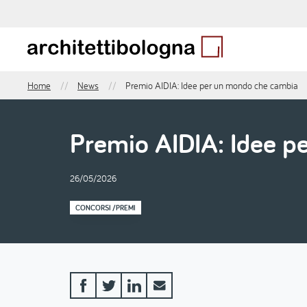
Salta
al
contenuto
principale
Home
News
Premio AIDIA: Idee per un mondo che cambia
Briciole
di
pane
Premio AIDIA: Idee p
26/05/2026
CONCORSI /PREMI