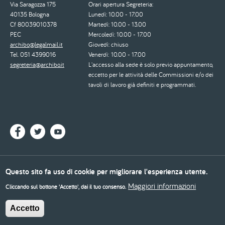
Via Saragozza 175
Orari apertura Segreteria:
40135 Bologna
Lunedì: 10.00 - 17.00
Cf 80039010378
Martedì: 10.00 - 13.00
PEC
Mercoledì: 10.00 - 17.00
archibo@legalmail.it
Giovedì: chiuso
Tel. 051 4399016
Venerdì: 10.00 - 17.00
segreteria@archibo.it
L'accesso alla sede è solo previo appuntamento,
eccetto per le attività delle Commissioni e/o dei
tavoli di lavoro già definiti e programmati.
© 2026 - Ordine degli Architetti, Pianificatori, Paesaggisti e Conservatori di Bologna
Questo sito fa uso di cookie per migliorare l'esperienza utente.
Dichiarazione di accessibilità
Privacy policy
Cookie policy
Maggiori informazioni
Cliccando sul bottone 'Accetto', dai il tuo consenso.
Piè
di
Accetto
pagina