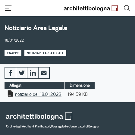
Salta
al
contenuto
principale
Notiziario Area Legale
18/01/2022
CNAPPC
NOTIZIARIO AREA LEGALE
Allegati
Dimensione
notiziario del 18.01.2022
194.59 KB
Ordine degli Architetti, Pianificatori, Paesaggisti e Conservatori di Bologna