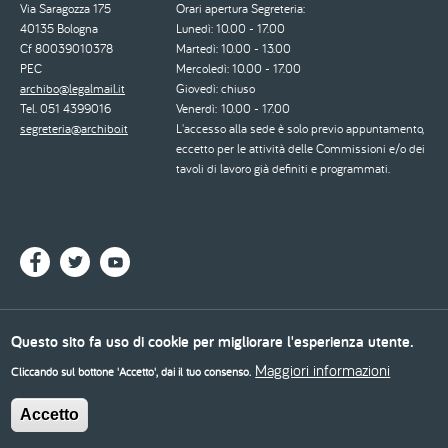
Via Saragozza 175
Orari apertura Segreteria:
40135 Bologna
Lunedì: 10.00 - 17.00
Cf 80039010378
Martedì: 10.00 - 13.00
PEC
Mercoledì: 10.00 - 17.00
archibo@legalmail.it
Giovedì: chiuso
Tel. 051 4399016
Venerdì: 10.00 - 17.00
segreteria@archibo.it
L'accesso alla sede è solo previo appuntamento,
eccetto per le attività delle Commissioni e/o dei
tavoli di lavoro già definiti e programmati.
© 2026 - Ordine degli Architetti, Pianificatori, Paesaggisti e Conservatori di Bologna
Questo sito fa uso di cookie per migliorare l'esperienza utente.
Dichiarazione di accessibilità
Privacy policy
Cookie policy
Maggiori informazioni
Cliccando sul bottone 'Accetto', dai il tuo consenso.
Piè
di
Accetto
pagina