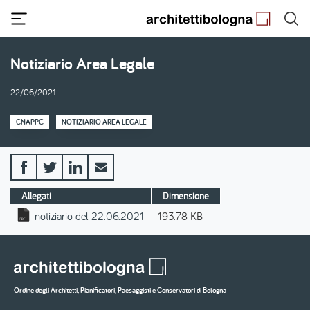
Salta
al
contenuto
principale
Notiziario Area Legale
22/06/2021
CNAPPC
NOTIZIARIO AREA LEGALE
Allegati
Dimensione
notiziario del 22.06.2021
193.78 KB
Ordine degli Architetti, Pianificatori, Paesaggisti e Conservatori di Bologna