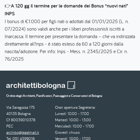
👉
A 120 gg il termine per le domande dei Bonus “nuovi nati”
INPS
I bonus di €1.000 per figli nati o adottati dal 01/01/2025 (L. n.
07/2024) sono validi anche per i liberi professionisti iscritti a
Inarcassa. Il termine per presentare la domanda – che va indirizzata
direttamente all’Inps - è stato esteso da 60 a 120 giorni dalla
nascita/adozione. Per info: Inps - Mess. n. 2345/2025 e Cir. n.
76/2025
Ordine degli Architetti, Pianificatori, Paesaggisti e Conservatori di Bologna
Via Saragozza 175
Orari apertura Segreteria:
40135 Bologna
Lunedì: 10.00 - 17.00
Cf 80039010378
Martedì: 10.00 - 13.00
PEC
Mercoledì: 10.00 - 17.00
archibo@legalmail.it
Giovedì: chiuso
Tel. 051 4399016
Venerdì: 10.00 - 17.00