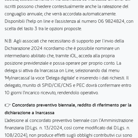
iscritti possono chiedere contestualmente anche la rateazione del
conguaglio annuale, che verrà accordata automaticamente.
Disponibili l’help on line e l’assistenza al numero 06 9824824, con
scelta del tasto 3 tra le opzioni proposte.
N.B: Agli associati che necessitano di supporto per l'invio della
Dichiarazione 2024 ricordiamo che è possibile nominare un
intermediario abilitato che, tramite iOL, acceda alla propria
posizione previdenziale e possa operare per proprio conto. La
delega si attiva da Inarcassa on Line, selezionando dal menu
‘MyInarcassa’ la voce ‘Delega digitale’ e inserendo i dati richiesti. Il
delegato, munito di SPID/CIE/CNS e PEC dovrà confermare entro
10 giorni l’incarico ricevuto, rendendolo operativo.
👉
Concordato preventivo biennale, reddito di riferimento per la
dichiarazione a Inarcassa
L’adesione al concordato preventivo biennale con l’Amministrazione
finanziaria (D.Lgs. n. 13/2024, così come modificato dal D.Lgs. n.
108/2024), non produce effetti sugli obblighi contributivi cui sono