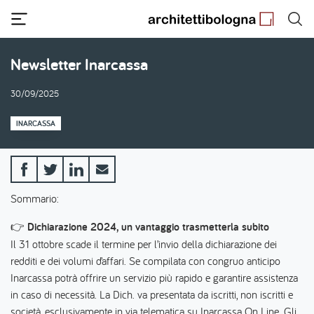
Salta
al
contenuto
principale
Newsletter Inarcassa
30/09/2025
INARCASSA
Sommario:
👉
Dichiarazione 2024, un vantaggio trasmetterla subito
Il 31 ottobre scade il termine per l’invio della dichiarazione dei
redditi e dei volumi d’affari. Se compilata con congruo anticipo
Inarcassa potrà offrire un servizio più rapido e garantire assistenza
in caso di necessità. La Dich. va presentata da iscritti, non iscritti e
società, esclusivamente in via telematica su Inarcassa On Line. Gli