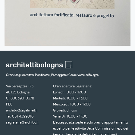
Ordine degli Architetti, Pianificatori, Paesaggisti e Conservatori di Bologna
Via Saragozza 175
Orari apertura Segreteria:
40135 Bologna
Lunedì: 10.00 - 17.00
Cf 80039010378
Martedì: 10.00 - 13.00
PEC
Mercoledì: 10.00 - 17.00
archibo@legalmail.it
Giovedì: chiuso
Tel. 051 4399016
Venerdì: 10.00 - 17.00
segreteria@archibo.it
L'accesso alla sede è solo previo appuntamento,
eccetto per le attività delle Commissioni e/o dei
tavoli di lavoro già definiti e programmati.