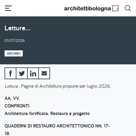
Salta
al
contenuto
principale
Letture…
01/07/2026
ARCHIBO
Letture
…Pagine di Architettura propone per luglio 2026:
AA. VV.
CONFRONTI
Architettura fortificata. Restauro e progetto
QUADERNI DI RESTAURO ARCHITETTONICO NN. 17-
18