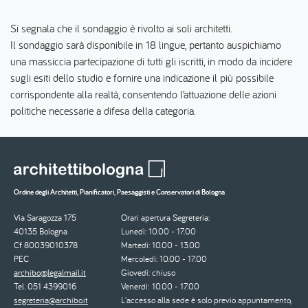
Si segnala che il sondaggio è rivolto ai soli architetti.
Il sondaggio sarà disponibile in 18 lingue, pertanto auspichiamo
una massiccia partecipazione di tutti gli iscritti, in modo da incidere
sugli esiti dello studio e fornire una indicazione il più possibile
corrispondente alla realtà, consentendo l’attuazione delle azioni
politiche necessarie a difesa della categoria.
Ordine degli Architetti, Pianificatori, Paesaggisti e Conservatori di Bologna
Via Saragozza 175
Orari apertura Segreteria:
40135 Bologna
Lunedì: 10.00 - 17.00
Cf 80039010378
Martedì: 10.00 - 13.00
PEC
Mercoledì: 10.00 - 17.00
archibo@legalmail.it
Giovedì: chiuso
Tel. 051 4399016
Venerdì: 10.00 - 17.00
segreteria@archibo.it
L'accesso alla sede è solo previo appuntamento,