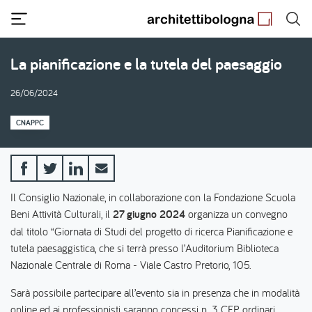
Salta
al
contenuto
principale
La pianificazione e la tutela del paesaggio
26/06/2024
CNAPPC
Il Consiglio Nazionale, in collaborazione con la Fondazione Scuola
Beni Attività Culturali, il
27 giugno 2024
organizza un convegno
dal titolo “Giornata di Studi del progetto di ricerca Pianificazione e
tutela paesaggistica, che si terrà presso l’Auditorium Biblioteca
Nazionale Centrale di Roma - Viale Castro Pretorio, 105.
Sarà possibile partecipare all’evento sia in presenza che in modalità
online ed ai professionisti saranno concessi n. 3 CFP ordinari.