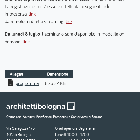
La registrazione potrà essere effettuata ai seguenti link:
in presenza:
link
da remoto, in diretta streaming:
link
Da lunedì 8 luglio
il seminario sarà disponibile in modalità on
demand:
link
Allegati
Dimensione
programma
823.77 KB
Ordine degli Architetti, Pianificatori, Paesaggisti e Conservatori di Bologna
Via Saragozza 175
Orari apertura Segreteria:
40135 Bologna
Lunedì: 10.00 - 17.00