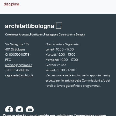
disciplina
Ordine degli Architetti, Pianificatori, Paesaggisti e Conservatori di Bologna
Via Saragozza 175
Orari apertura Segreteria:
40135 Bologna
Lunedì: 10.00 - 17.00
Cf 80039010378
Martedì: 10.00 - 13.00
PEC
Mercoledì: 10.00 - 17.00
archibo@legalmail.it
Giovedì: chiuso
Tel. 051 4399016
Venerdì: 10.00 - 17.00
segreteria@archibo.it
L'accesso alla sede è solo previo appuntamento,
eccetto per le attività delle Commissioni e/o dei
tavoli di lavoro già definiti e programmati.
Questo sito fa uso di cookie per migliorare l'esperienza utente.