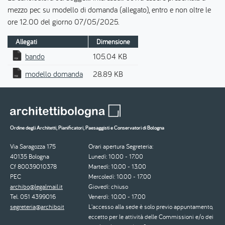
mezzo pec su modello di domanda (allegato), entro e non oltre le
ore 12.00 del giorno 07/05/2025.
Allegati
Dimensione
bando
105.04 KB
modello domanda
28.89 KB
Ordine degli Architetti, Pianificatori, Paesaggisti e Conservatori di Bologna
Via Saragozza 175
Orari apertura Segreteria:
40135 Bologna
Lunedì: 10.00 - 17.00
Cf 80039010378
Martedì: 10.00 - 13.00
PEC
Mercoledì: 10.00 - 17.00
archibo@legalmail.it
Giovedì: chiuso
Tel. 051 4399016
Venerdì: 10.00 - 17.00
segreteria@archibo.it
L'accesso alla sede è solo previo appuntamento,
eccetto per le attività delle Commissioni e/o dei