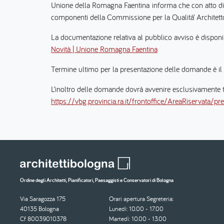
Unione della Romagna Faentina informa che con atto di 
componenti della Commissione per la Qualità’ Archite
La documentazione relativa al pubblico avviso è disponibi
Novità | Unione Romagna Faentina
Termine ultimo per la presentazione delle domande è il
L’inoltro delle domande dovrà avvenire esclusivamente tra
https://vbg.provincia.ra.it/frontoffice/AreaRiservat
Ordine degli Architetti, Pianificatori, Paesaggisti e Conservatori di Bologna
Via Saragozza 175
Orari apertura Segreteria:
40135 Bologna
Lunedì: 10.00 - 17.00
Cf 80039010378
Martedì: 10.00 - 13.00