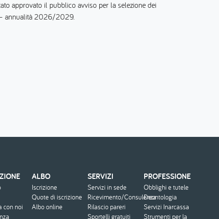
 approvato il pubblico avviso per la selezione dei
) – annualità 2026/2029.
ZIONE
ALBO
SERVIZI
PROFESSIONE
o
Iscrizione
Servizi in sede
Obblighi e tutele
Quote di iscrizione
Ricevimento/Consulenza
Deontologia
a con noi
Albo online
Rilascio pareri
Servizi Inarcassa
enza
Sportelli gratuiti
Strumenti per la