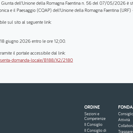
Giunta dell’Unione della Romagna Faentina n. 56 del 07/05/2026 è stato
ttonica e il Paesaggio (CQAP) dell’Unione della Romagna Faentina (URF
le sul sito al seguente link:
 18 giugno 2026 entro le ore 12,00.
mite il portale accessibile dal link:
a/presenta-domanda-locale/B188/X2/2180
ORDINE
FONDA
Menu
Sezioni e
Consigli
footer
Competenze
Attività
Il Consiglio
Collabor
Il Consiglio di
Traspar