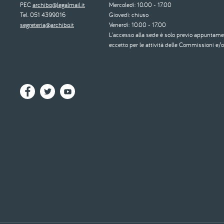
PEC
archibo@legalmail.it
Mercoledì: 10.00 - 17.00
Tel. 051 4399016
Giovedì: chiuso
segreteria@archibo.it
Venerdì: 10.00 - 17.00
L'accesso alla sede è solo previo appuntame
eccetto per le attività delle Commissioni e/o 