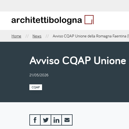
Salta
al
contenuto
principale
Home
News
Avviso CQAP Unione della Romagna Faentina 
Briciole
di
pane
Avviso CQAP Unione 
21/05/2026
CQAP