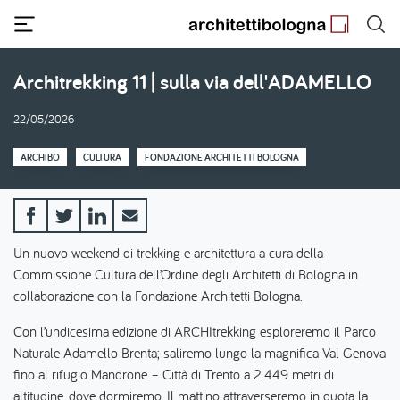
Salta
al
contenuto
principale
Architrekking 11 | sulla via dell'ADAMELLO
22/05/2026
ARCHIBO
CULTURA
FONDAZIONE ARCHITETTI BOLOGNA
Un nuovo weekend di trekking e architettura a cura della
Commissione Cultura dell’Ordine degli Architetti di Bologna in
collaborazione con la Fondazione Architetti Bologna.
Con l’undicesima edizione di ARCHItrekking esploreremo il Parco
Naturale Adamello Brenta; saliremo lungo la magnifica Val Genova
fino al rifugio Mandrone – Città di Trento a 2.449 metri di
altitudine, dove dormiremo. Il mattino attraverseremo in quota la