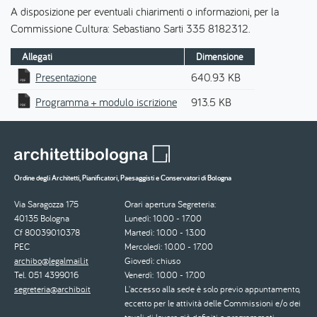
A disposizione per eventuali chiarimenti o informazioni, per la
Commissione Cultura: Sebastiano Sarti 335 8182312.
Allegati
Dimensione
Presentazione
640.93 KB
Programma + modulo iscrizione
913.5 KB
Ordine degli Architetti, Pianificatori, Paesaggisti e Conservatori di Bologna
Via Saragozza 175
Orari apertura Segreteria:
40135 Bologna
Lunedì: 10.00 - 17.00
Cf 80039010378
Martedì: 10.00 - 13.00
PEC
Mercoledì: 10.00 - 17.00
archibo@legalmail.it
Giovedì: chiuso
Tel. 051 4399016
Venerdì: 10.00 - 17.00
segreteria@archibo.it
L'accesso alla sede è solo previo appuntamento,
eccetto per le attività delle Commissioni e/o dei