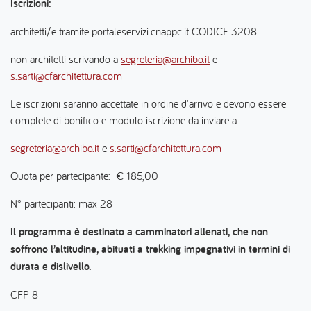
Iscrizioni:
architetti/e tramite portaleservizi.cnappc.it CODICE 3208
non architetti scrivando a
segreteria@archibo.it
e
s.sarti@cfarchitettura.com
Le iscrizioni saranno accettate in ordine d'arrivo e devono essere
complete di bonifico e modulo iscrizione da inviare a:
segreteria@archibo.it
e
s.sarti@cfarchitettura.com
Quota per partecipante: € 185,00
N° partecipanti: max 28
Il programma è destinato a camminatori allenati, che non
soffrono l’altitudine, abituati a trekking impegnativi in termini di
durata e dislivello.
CFP 8