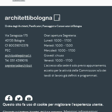
Ordine degli Architetti, Pianificatori, Paesaggisti e Conservatori di Bologna
Via Saragozza 175
Orari apertura Segreteria:
40135 Bologna
Lunedì: 10.00 - 17.00
Cf 80039010378
Martedì: 10.00 - 13.00
PEC
Mercoledì: 10.00 - 17.00
archibo@legalmail.it
Giovedì: chiuso
Tel. 051 4399016
Venerdì: 10.00 - 17.00
segreteria@archibo.it
L'accesso alla sede è solo previo appuntamento,
eccetto per le attività delle Commissioni e/o dei
tavoli di lavoro già definiti e programmati.
Questo sito fa uso di cookie per migliorare l'esperienza utente.
Maggiori informazioni
Cliccando sul bottone 'Accetto', dai il tuo consenso.