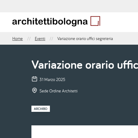
Salta
al
contenuto
principale
Home
Eventi
Variazione orario uffici segreteria
Briciole
di
pane
Variazione orario uffic
31 Marzo 2025
Sede Ordine Architetti
ARCHIBO