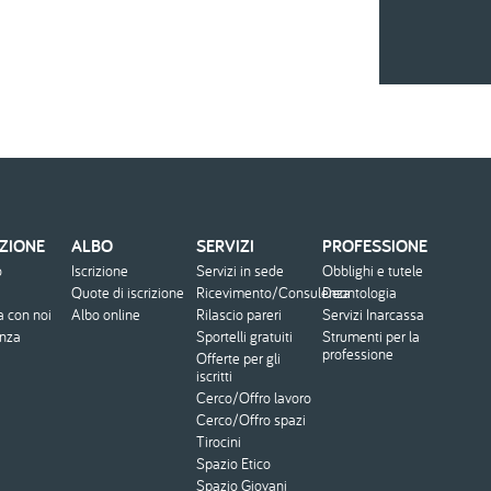
ZIONE
ALBO
SERVIZI
PROFESSIONE
o
Iscrizione
Servizi in sede
Obblighi e tutele
Quote di iscrizione
Ricevimento/Consulenza
Deontologia
a con noi
Albo online
Rilascio pareri
Servizi Inarcassa
enza
Sportelli gratuiti
Strumenti per la
professione
Offerte per gli
iscritti
Cerco/Offro lavoro
Cerco/Offro spazi
Tirocini
Spazio Etico
Spazio Giovani