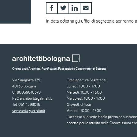
In data odierna gli uffici di segreteria apriranno 
Ordine degli Architetti, Pianificatori, Paesaggisti e Conservatori di Bologna
Via Saragozza 175
Orari apertura Segreteria:
40135 Bologna
Lunedì: 10.00 - 17.00
Cf 80039010378
Martedì: 10.00 - 13.00
PEC
archibo@legalmail.it
Mercoledì: 10.00 - 17.00
Tel. 051 4399016
Giovedì: chiuso
segreteria@archibo.it
Venerdì: 10.00 - 17.00
L'accesso alla sede è solo previo appuntame
eccetto per le attività delle Commissioni e/o 