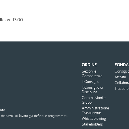
alle ore 13.00
ORDINE
FONDA
Menu
Sezioni e
Consigli
footer
Competenze
Attività
Il Consiglio
Collabor
Il Consiglio di
Traspar
Disciplina
Commissioni e
Gruppi
Amministrazione
nto,
Trasparente
dei tavoli di lavoro già definiti e programmati.
Whistleblowing
Stakeholders