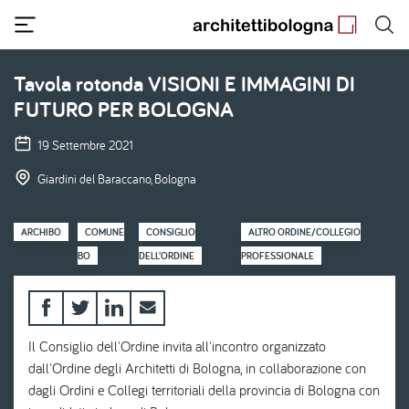
Salta
al
contenuto
principale
Tavola rotonda VISIONI E IMMAGINI DI
FUTURO PER BOLOGNA
19 Settembre 2021
Giardini del Baraccano, Bologna
ARCHIBO
COMUNE
CONSIGLIO
ALTRO ORDINE/COLLEGIO
BO
DELL’ORDINE
PROFESSIONALE
Il Consiglio dell'Ordine invita all'incontro organizzato
dall'Ordine degli Architetti di Bologna, in collaborazione con
dagli Ordini e Collegi territoriali della provincia di Bologna con