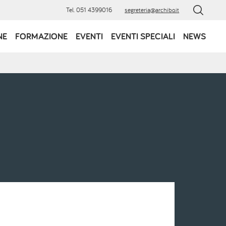
Tel. 051 4399016
segreteria@archibo.it
NE
FORMAZIONE
EVENTI
EVENTI SPECIALI
NEWS