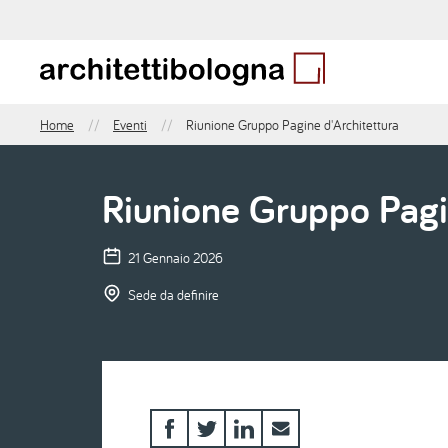
Salta
al
contenuto
principale
Home
Eventi
Riunione Gruppo Pagine d'Architettura
Briciole
di
pane
Riunione Gruppo Pagi
21 Gennaio 2026
Sede da definire