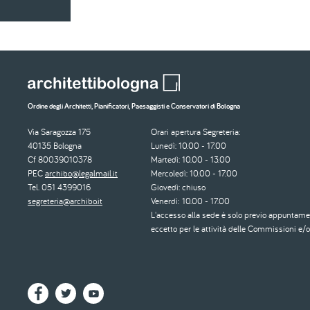
Ordine degli Architetti, Pianificatori, Paesaggisti e Conservatori di Bologna
Via Saragozza 175
Orari apertura Segreteria:
40135 Bologna
Lunedì: 10.00 - 17.00
Cf 80039010378
Martedì: 10.00 - 13.00
PEC
archibo@legalmail.it
Mercoledì: 10.00 - 17.00
Tel. 051 4399016
Giovedì: chiuso
segreteria@archibo.it
Venerdì: 10.00 - 17.00
L'accesso alla sede è solo previo appuntame
eccetto per le attività delle Commissioni e/o 