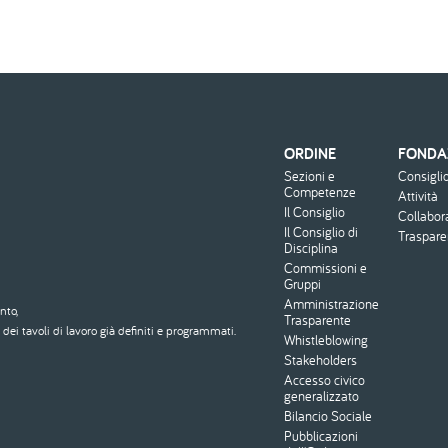
ORDINE
FONDA
Menu
Sezioni e
Consigli
footer
Competenze
Attività
Il Consiglio
Collabor
Il Consiglio di
Traspar
Disciplina
Commissioni e
Gruppi
Amministrazione
nto,
Trasparente
dei tavoli di lavoro già definiti e programmati.
Whistleblowing
Stakeholders
Accesso civico
generalizzato
Bilancio Sociale
Pubblicazioni