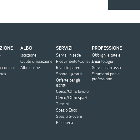
ZIONE
ALBO
SERVIZI
PROFESSIONE
o
Iscrizione
Servizi in sede
Obblighi e tutele
Quote di iscrizione
Ricevimento/Consulenza
Deontologia
a con noi
Albo online
Rilascio pareri
Servizi Inarcassa
enza
Sportelli gratuiti
Strumenti per la
professione
Offerte per gli
iscritti
Cerco/Offro lavoro
Cerco/Offro spazi
Tirocini
Spazio Etico
Spazio Giovani
Biblioteca