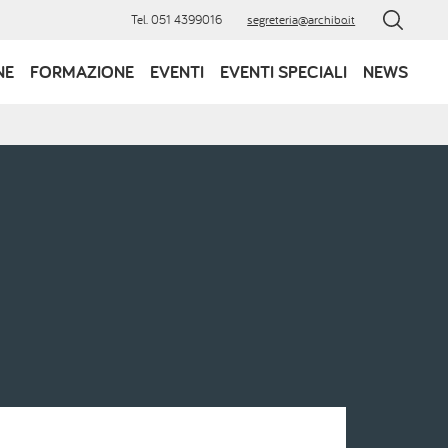
Tel. 051 4399016
segreteria@archibo.it
NE
FORMAZIONE
EVENTI
EVENTI SPECIALI
NEWS