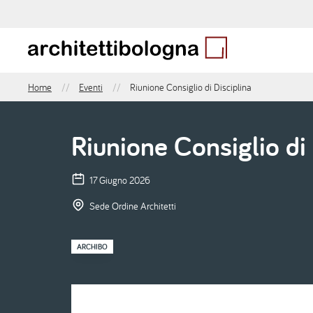
Salta
al
contenuto
principale
Home
Eventi
Riunione Consiglio di Disciplina
Briciole
di
pane
Riunione Consiglio di 
17 Giugno 2026
Sede Ordine Architetti
ARCHIBO