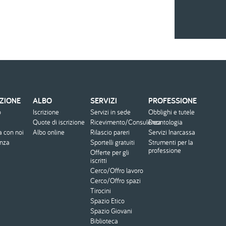
ZIONE
ALBO
SERVIZI
PROFESSIONE
o
Iscrizione
Servizi in sede
Obblighi e tutele
Quote di iscrizione
Ricevimento/Consulenza
Deontologia
a con noi
Albo online
Rilascio pareri
Servizi Inarcassa
enza
Sportelli gratuiti
Strumenti per la
professione
Offerte per gli
iscritti
Cerco/Offro lavoro
Cerco/Offro spazi
Tirocini
Spazio Etico
Spazio Giovani
Biblioteca