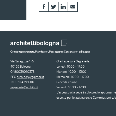
Ordine degli Architetti, Pianificatori, Paesaggisti e Conservatori di Bologna
Via Saragozza 175
Orari apertura Segreteria:
40135 Bologna
Lunedì: 10.00 - 17.00
Cf 80039010378
Martedì: 10.00 - 13.00
PEC
archibo@legalmail.it
Mercoledì: 10.00 - 17.00
Tel. 051 4399016
Giovedì: chiuso
segreteria@archibo.it
Venerdì: 10.00 - 17.00
L'accesso alla sede è solo previo appuntame
eccetto per le attività delle Commissioni e/o 