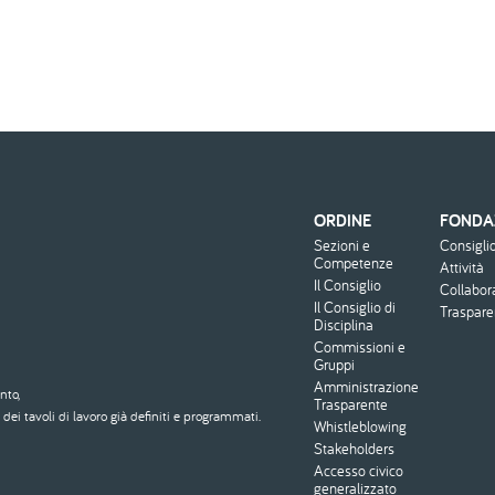
ORDINE
FONDA
Menu
Sezioni e
Consigli
footer
Competenze
Attività
Il Consiglio
Collabor
Il Consiglio di
Traspar
Disciplina
Commissioni e
Gruppi
Amministrazione
nto,
Trasparente
dei tavoli di lavoro già definiti e programmati.
Whistleblowing
Stakeholders
Accesso civico
generalizzato