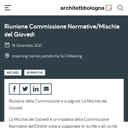
Salta
al
contenuto
principale
Riunione Commissione Normative/Mischia
del Giovedì
16 Settembre 2021
streaming tramite piattaforma GoToMeeting
ARCHIBO
NORMATIVA
Riunione della Commissione e a seguire La Mischia del
Giovedì
La Mischia del Giovedì è un'iniziativa della Commissione
Normative dell’Ordine volta a supportare le iscritte e gli iscritti