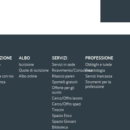
ZIONE
ALBO
SERVIZI
PROFESSIONE
o
Iscrizione
Servizi in sede
Obblighi e tutele
Quote di iscrizione
Ricevimento/Consulenza
Deontologia
a con noi
Albo online
Rilascio pareri
Servizi Inarcassa
enza
Sportelli gratuiti
Strumenti per la
professione
Offerte per gli
iscritti
Cerco/Offro lavoro
Cerco/Offro spazi
Tirocini
Spazio Etico
Spazio Giovani
Biblioteca