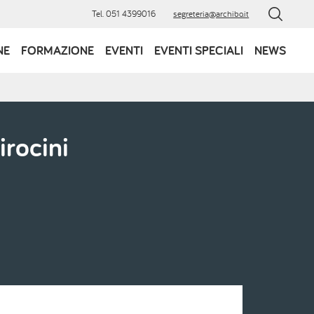
Tel. 051 4399016
segreteria@archibo.it
NE
FORMAZIONE
EVENTI
EVENTI SPECIALI
NEWS
rocini