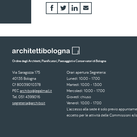
Ordine degli Architetti, Pianificatori, Paesaggisti e Conservatori di Bologna
Via Saragozza 175
Orari apertura Segreteria:
40135 Bologna
Lunedì: 10.00 - 17.00
Cf 80039010378
Martedì: 10.00 - 13.00
PEC
archibo@legalmail.it
Mercoledì: 10.00 - 17.00
Tel. 051 4399016
Giovedì: chiuso
segreteria@archibo.it
Venerdì: 10.00 - 17.00
L'accesso alla sede è solo previo appuntame
eccetto per le attività delle Commissioni e/o 