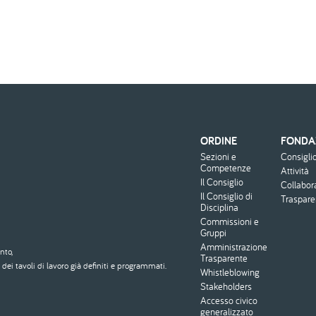
ORDINE
FONDA
Menu
Sezioni e
Consigli
footer
Competenze
Attività
Il Consiglio
Collabor
Il Consiglio di
Traspar
Disciplina
Commissioni e
Gruppi
Amministrazione
nto,
Trasparente
dei tavoli di lavoro già definiti e programmati.
Whistleblowing
Stakeholders
Accesso civico
generalizzato