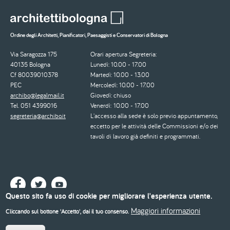
Ordine degli Architetti, Pianificatori, Paesaggisti e Conservatori di Bologna
Via Saragozza 175
Orari apertura Segreteria:
40135 Bologna
Lunedì: 10.00 - 17.00
Cf 80039010378
Martedì: 10.00 - 13.00
PEC
Mercoledì: 10.00 - 17.00
archibo@legalmail.it
Giovedì: chiuso
Tel. 051 4399016
Venerdì: 10.00 - 17.00
segreteria@archibo.it
L'accesso alla sede è solo previo appuntamento,
eccetto per le attività delle Commissioni e/o dei
tavoli di lavoro già definiti e programmati.
Questo sito fa uso di cookie per migliorare l'esperienza utente.
Maggiori informazioni
Cliccando sul bottone 'Accetto', dai il tuo consenso.
© 2026 - Ordine degli Architetti, Pianificatori, Paesaggisti e Conservatori di Bologna