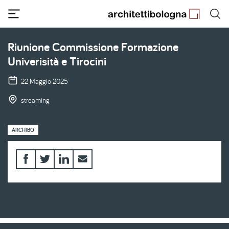
Salta
al
contenuto
principale
Riunione Commissione Formazione
Univerisità e Tirocini
22 Maggio 2025
streaming
ARCHIBO