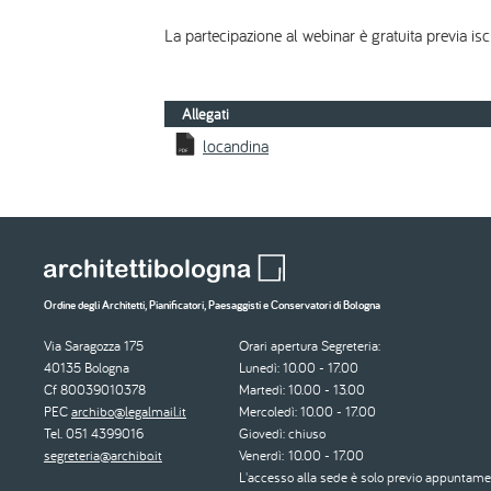
La partecipazione al webinar è gratuita previa isc
Allegati
locandina
Ordine degli Architetti, Pianificatori, Paesaggisti e Conservatori di Bologna
Via Saragozza 175
Orari apertura Segreteria:
40135 Bologna
Lunedì: 10.00 - 17.00
Cf 80039010378
Martedì: 10.00 - 13.00
PEC
archibo@legalmail.it
Mercoledì: 10.00 - 17.00
Tel. 051 4399016
Giovedì: chiuso
segreteria@archibo.it
Venerdì: 10.00 - 17.00
L'accesso alla sede è solo previo appuntame