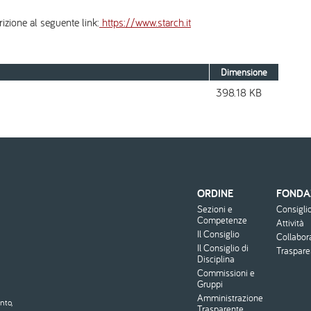
rizione al seguente link:
https://www.starch.it
Dimensione
398.18 KB
ORDINE
FONDA
Menu
Sezioni e
Consigli
footer
Competenze
Attività
Il Consiglio
Collabor
Il Consiglio di
Traspar
Disciplina
Commissioni e
Gruppi
Amministrazione
nto,
Trasparente