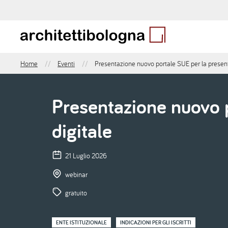
Salta
al
contenuto
principale
Home
Eventi
Presentazione nuovo portale SUE per la presenta
Briciole
di
pane
Presentazione nuovo p
digitale
21 Luglio 2026
webinar
gratuito
ENTE ISTITUZIONALE
INDICAZIONI PER GLI ISCRITTI