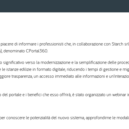
cere di informare i professionisti che, in collaborazione con Starch srl, è
ia), denominato CPortal360.
significativo verso la modernizzazione e la semplificazione delle procedure
 istanze edilizie in formato digitale, riducendo i tempi di gestione e migli
iore trasparenza, un accesso immediato alle informazioni e un’interazione 
to del portale e i benefici che esso offrirà, è stato organizzato un webinar 
er conoscere le potenzialità del nuovo sistema, approfondirne le modalit