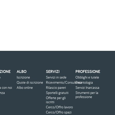
ZIONE
ALBO
SERVIZI
PROFESSIONE
o
Iscrizione
Servizi in sede
Obblighi e tutele
Quote di iscrizione
Ricevimento/Consulenza
Deontologia
a con noi
Albo online
Rilascio pareri
Servizi Inarcassa
enza
Sportelli gratuiti
Strumenti per la
professione
Offerte per gli
iscritti
Cerco/Offro lavoro
Cerco/Offro spazi