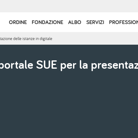
Navigazione
ORDINE
FONDAZIONE
ALBO
SERVIZI
PROFESSIO
principale
zione delle istanze in digitale
ortale SUE per la presentazi