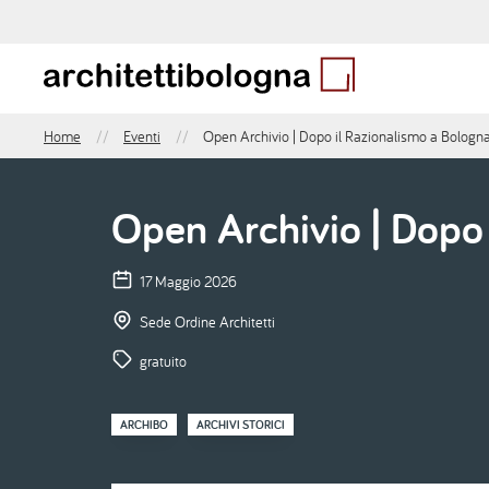
Salta
al
contenuto
principale
Home
Eventi
Open Archivio | Dopo il Razionalismo a Bologn
Briciole
di
pane
Open Archivio | Dopo
17 Maggio 2026
Sede Ordine Architetti
gratuito
ARCHIBO
ARCHIVI STORICI