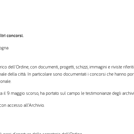
tri concorsi.
logna
ico dell'Ordine, con documenti, progetti, schizzi, immagini e riviste riferi
nale della città. In particolare sono documentati i concorsi che hanno port
ionale.
a il 9 maggio scorso, ha portato sul campo le testimonianze degli archivi, 
 con accesso all’Archivio.