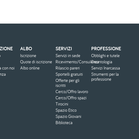
ZIONE
ALBO
SERVIZI
PROFESSIONE
o
Iscrizione
Servizi in sede
Obblighi e tutele
Quote di iscrizione
Ricevimento/Consulenza
Deontologia
a con noi
Albo online
Rilascio pareri
Servizi Inarcassa
enza
Sportelli gratuiti
Strumenti per la
professione
Offerte per gli
iscritti
Cerco/Offro lavoro
Cerco/Offro spazi
Tirocini
Spazio Etico
Spazio Giovani
Biblioteca