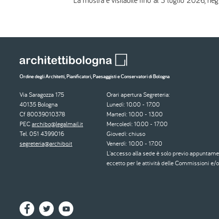
La mostra è visitabile fino al 3 luglio 2026, negl
Ordine degli Architetti, Pianificatori, Paesaggisti e Conservatori di Bologna
Via Saragozza 175
Orari apertura Segreteria:
40135 Bologna
Lunedì: 10.00 - 17.00
Cf 80039010378
Martedì: 10.00 - 13.00
PEC
archibo@legalmail.it
Mercoledì: 10.00 - 17.00
Tel. 051 4399016
Giovedì: chiuso
segreteria@archibo.it
Venerdì: 10.00 - 17.00
L'accesso alla sede è solo previo appuntame
eccetto per le attività delle Commissioni e/o 