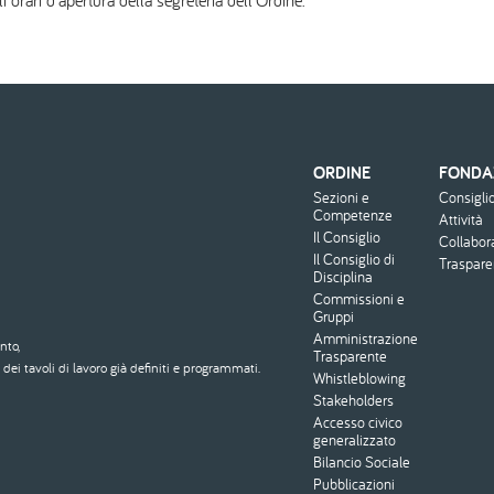
i orari d'apertura della segreteria dell'Ordine.
ORDINE
FONDA
Menu
Sezioni e
Consigli
footer
Competenze
Attività
Il Consiglio
Collabor
Il Consiglio di
Traspar
Disciplina
Commissioni e
Gruppi
Amministrazione
nto,
Trasparente
dei tavoli di lavoro già definiti e programmati.
Whistleblowing
Stakeholders
Accesso civico
generalizzato
Bilancio Sociale
Pubblicazioni