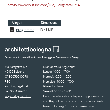
https://www.youtube.com/live/OevgSWWCcI4
Allegati
Dimensione
programma
10.41 MB
Ordine degli Architetti, Pianificatori, Paesaggisti e Conservatori di Bologna
Via Saragozza 175
Orari apertura Segreteria:
40135 Bologna
Lunedì: 10.00 - 17.00
Cf 80039010378
Martedì: 10.00 - 13.00
PEC
Mercoledì: 10.00 - 17.00
archibo@legalmail.it
Giovedì: chiuso
Tel. 051 4399016
Venerdì: 10.00 - 17.00
segreteria@archibo.it
L'accesso alla sede è solo previo appuntamento,
eccetto per le attività delle Commissioni e/o dei
tavoli di lavoro già definiti e programmati.