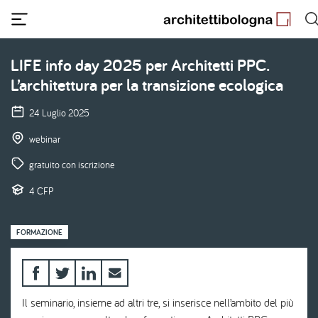
Salta
al
contenuto
principale
LIFE info day 2025 per Architetti PPC.
L’architettura per la transizione ecologica
24 Luglio 2025
webinar
gratuito con iscrizione
4 CFP
FORMAZIONE
Il seminario, insieme ad altri tre, si inserisce nell’ambito del più