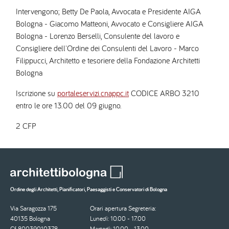
Intervengono; Betty De Paola, Avvocata e Presidente AIGA
Bologna - Giacomo Matteoni, Avvocato e Consigliere AIGA
Bologna - Lorenzo Berselli, Consulente del lavoro e
Consigliere dell'Ordine dei Consulenti del Lavoro - Marco
Filippucci, Architetto e tesoriere della Fondazione Architetti
Bologna
Iscrizione su
portaleservizi.cnappc.it
CODICE ARBO 3210
entro le ore 13.00 del 09 giugno.
2 CFP
Ordine degli Architetti, Pianificatori, Paesaggisti e Conservatori di Bologna
Via Saragozza 175
Orari apertura Segreteria:
40135 Bologna
Lunedì: 10.00 - 17.00
Cf 80039010378
Martedì: 10.00 - 13.00