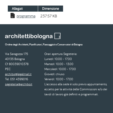
Allegati
Dimensione
programma
237.57 KB
Ordine degli Architetti, Pianificatori, Paesaggisti e Conservatori di Bologna
Via Saragozza 175
Orari apertura Segreteria:
40135 Bologna
Lunedì: 10.00 - 17.00
Cf 80039010378
Martedì: 10.00 - 13.00
PEC
Mercoledì: 10.00 - 17.00
archibo@legalmail.it
Giovedì: chiuso
Tel. 051 4399016
Venerdì: 10.00 - 17.00
segreteria@archibo.it
L'accesso alla sede è solo previo appuntamento,
eccetto per le attività delle Commissioni e/o dei
tavoli di lavoro già definiti e programmati.