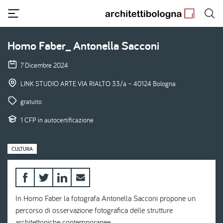
Salta
al
contenuto
principale
Homo Faber_ Antonella Sacconi
7 Dicembre 2024
LINK STUDIO ARTE VIA RIALTO 33/a – 40124 Bologna
gratuito
1 CFP in autocertificazione
CULTURA
In Homo Faber la fotografa Antonella Sacconi propone un
percorso di osservazione fotografica delle strutture
architettoniche contemporanee.