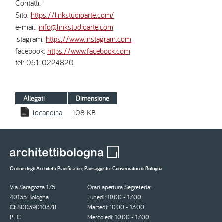
Contatti:
Sito:
https://linkstudioarte.com/
e-mail:
info@linkstudioarte.com
istagram:
https://www.instagram.com
facebook:
https://www.facebook.com
tel: 051-0224820
Allegati
Dimensione
locandina
108 KB
Ordine degli Architetti, Pianificatori, Paesaggisti e Conservatori di Bologna
Via Saragozza 175
Orari apertura Segreteria:
40135 Bologna
Lunedì: 10.00 - 17.00
Cf 80039010378
Martedì: 10.00 - 13.00
PEC
Mercoledì: 10.00 - 17.00