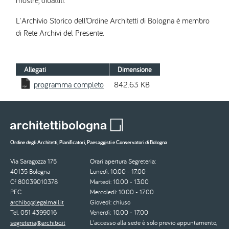
mostre, dibattiti.
L'Archivio Storico dell’Ordine Architetti di Bologna è membro
di Rete Archivi del Presente.
Allegati
Dimensione
programma completo
842.63 KB
Ordine degli Architetti, Pianificatori, Paesaggisti e Conservatori di Bologna
Via Saragozza 175
Orari apertura Segreteria:
40135 Bologna
Lunedì: 10.00 - 17.00
Cf 80039010378
Martedì: 10.00 - 13.00
PEC
Mercoledì: 10.00 - 17.00
archibo@legalmail.it
Giovedì: chiuso
Tel. 051 4399016
Venerdì: 10.00 - 17.00
segreteria@archibo.it
L'accesso alla sede è solo previo appuntamento,