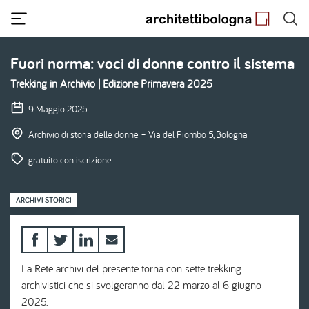
Salta
al
contenuto
principale
Fuori norma: voci di donne contro il sistema
Trekking in Archivio | Edizione Primavera 2025
9 Maggio 2025
Archivio di storia delle donne – Via del Piombo 5, Bologna
gratuito con iscrizione
ARCHIVI STORICI
La Rete archivi del presente torna con sette trekking
archivistici che si svolgeranno dal 22 marzo al 6 giugno
2025.