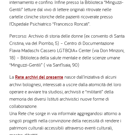
internamento e confino. Infine presso la Biblioteca “Minguzzi-
Gentili” letture dal vivo di lettere originali ritrovate nelle
cartelle cliniche storiche delle pazienti ricoverate presso
l’Ospedale Psichiatrico “Francesco Roncati”.
Percorso: Archivio di storia delle donne (ex convento di Santa
Cristina, via del Piombo, 5) – Centro di Documentazione
Flavia Madaschi Cassero LGTBQIA+ Center (via Don Minzoni,
18) – Biblioteca della salute mentale e delle scienze umane
“Minguzzi-Gentili” ( via Sant’Isaia, 90)
La
Rete archivi del presente
nasce dall’iniziativa di alcuni
archivi bolognesi, interessati a uscire dalla atomicità del loro
operare e avviare tra studiosi, archivisti e “militanti” della
memoria dei diversi Istituti archivistici nuove forme di
collaborazione.
Una Rete che sorge in via informale aggregandosi attorno a
singoli progetti nella convinzione della necessità di rendere i
patrimoni culturali accessibili attraverso eventi culturali,