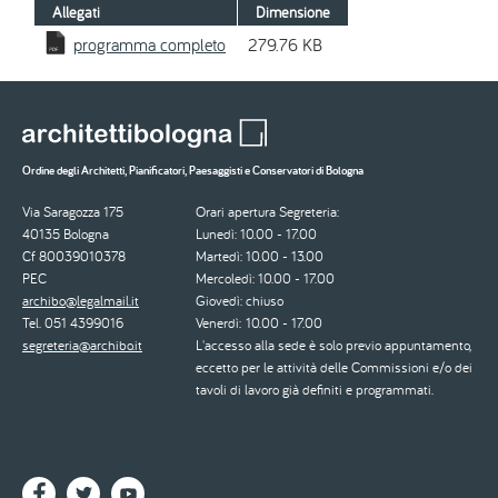
Allegati
Dimensione
programma completo
279.76 KB
Ordine degli Architetti, Pianificatori, Paesaggisti e Conservatori di Bologna
Via Saragozza 175
Orari apertura Segreteria:
40135 Bologna
Lunedì: 10.00 - 17.00
Cf 80039010378
Martedì: 10.00 - 13.00
PEC
Mercoledì: 10.00 - 17.00
archibo@legalmail.it
Giovedì: chiuso
Tel. 051 4399016
Venerdì: 10.00 - 17.00
segreteria@archibo.it
L'accesso alla sede è solo previo appuntamento,
eccetto per le attività delle Commissioni e/o dei
tavoli di lavoro già definiti e programmati.