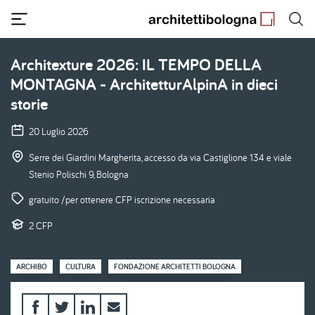
Salta
al
contenuto
principale
Architexture 2026: IL TEMPO DELLA
MONTAGNA - ArchitetturAlpinA in dieci
storie
20 Luglio 2026
Serre dei Giardini Margherita, accesso da via Castiglione 134 e viale
Stenio Polischi 9, Bologna
gratuito /per ottenere CFP iscrizione necessaria
2 CFP
ARCHIBO
CULTURA
FONDAZIONE ARCHITETTI BOLOGNA