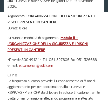
alla sicurezza e RSPP/ASPP nei giorni 12 e 19 novembre
2026.
Argomento:
L’ORGANIZZAZIONE DELLA SICUREZZA E I
RISCHI PRESENTI IN CANTIERE
Durata: 8 ore
Iscrizioni e modalità di pagamento:
Modulo II –
L’ORGANIZZAZIONE DELLA SICUREZZA E I RISCHI
PRESENTI IN CANTIERE
N° verde 800.49.12.14 Tel. 051-327605 Fax 051-326668
e-mail:
elisamunari@edili.com
CFP 8
La frequenza al corso prevede il riconoscimento di 8 ore di
aggiornamento per per coordinatore alla sicurezza e
RSPP/ASPP e 8 CFP da chiedere in autocertificazione tramite
piattaforma formazione allegando programma e attestato.