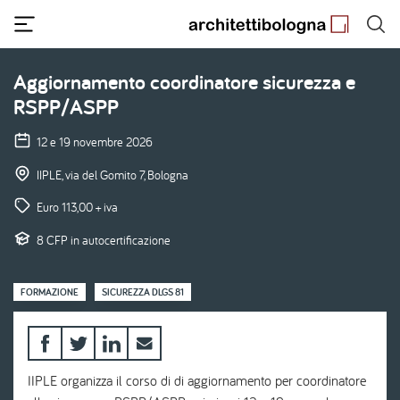
Salta
al
contenuto
principale
Aggiornamento coordinatore sicurezza e
RSPP/ASPP
12 e 19 novembre 2026
IIPLE, via del Gomito 7, Bologna
Euro 113,00 + iva
8 CFP in autocertificazione
FORMAZIONE
SICUREZZA DLGS 81
IIPLE organizza il corso di di aggiornamento per coordinatore