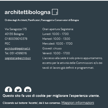
Ordine degli Architetti, Pianificatori, Paesaggisti e Conservatori di Bologna
Via Saragozza 175
Orari apertura Segreteria:
40135 Bologna
Lunedì: 10.00 - 17.00
Cf 80039010378
Martedì: 10.00 - 13.00
PEC
Mercoledì: 10.00 - 17.00
archibo@legalmail.it
Giovedì: chiuso
Tel. 051 4399016
Venerdì: 10.00 - 17.00
segreteria@archibo.it
L'accesso alla sede è solo previo appuntamento,
eccetto per le attività delle Commissioni e/o dei
tavoli di lavoro già definiti e programmati.
Questo sito fa uso di cookie per migliorare l'esperienza utente.
Maggiori informazioni
Cliccando sul bottone 'Accetto', dai il tuo consenso.