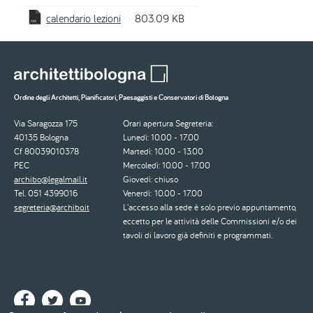
calendario lezioni
803.09 KB
Ordine degli Architetti, Pianificatori, Paesaggisti e Conservatori di Bologna
Via Saragozza 175
Orari apertura Segreteria:
40135 Bologna
Lunedì: 10.00 - 17.00
Cf 80039010378
Martedì: 10.00 - 13.00
PEC
Mercoledì: 10.00 - 17.00
archibo@legalmail.it
Giovedì: chiuso
Tel. 051 4399016
Venerdì: 10.00 - 17.00
segreteria@archibo.it
L'accesso alla sede è solo previo appuntamento,
eccetto per le attività delle Commissioni e/o dei
tavoli di lavoro già definiti e programmati.