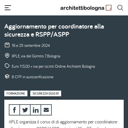
Salta
al
contenuto
principale
Aggiornamento per coordinatore alla
sicurezza e RSPP/ASPP
16 e 25 settembre 2024
IIPLE, via del Gomito 7, Bologna
Euro 113,00 + iva per iscritti Ordine Architetti Bologna
8 CFP in autocerificazione
FORMAZIONE
SICUREZZA DLGS 81
IIPLE organizza il corso di di aggiornamento per coordinatore