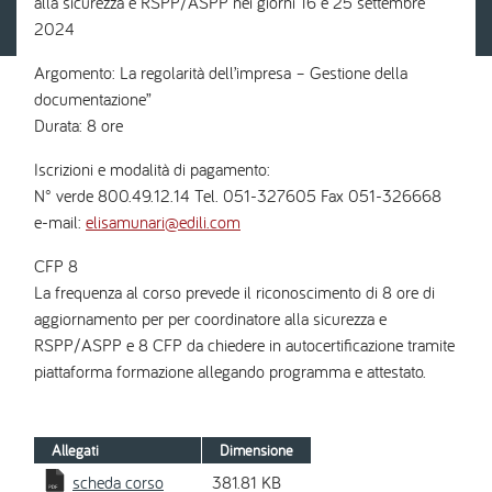
alla sicurezza e RSPP/ASPP nei giorni 16 e 25 settembre
2024
Argomento: La regolarità dell’impresa – Gestione della
documentazione”
Durata: 8 ore
Iscrizioni e modalità di pagamento:
N° verde 800.49.12.14 Tel. 051-327605 Fax 051-326668
e-mail:
elisamunari@edili.com
CFP 8
La frequenza al corso prevede il riconoscimento di 8 ore di
aggiornamento per per coordinatore alla sicurezza e
RSPP/ASPP e 8 CFP da chiedere in autocertificazione tramite
piattaforma formazione allegando programma e attestato.
Allegati
Dimensione
scheda corso
381.81 KB