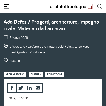
Salta
al
contenuto
principale
Ada Defez / Progetti, architetture, impegno
civile. Materiali dall'archivio
7 Marzo 2026
Biblioteca civica d'arte e architettura Luigi Poletti, Largo Porta
Sant'Agostino 337,Modena
gratuito
ARCHIVI STORICI
CULTURA
FORMAZIONE
Inaugurazione